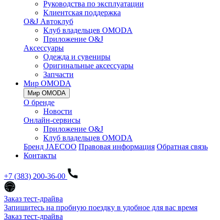
Руководства по эксплуатации
Клиентская поддержка
O&J Автоклуб
Клуб владельцев OMODA
Приложение O&J
Аксессуары
Одежда и сувениры
Оригинальные аксессуары
Запчасти
Мир OMODA
Мир OMODA
О бренде
Новости
Онлайн-сервисы
Приложение O&J
Клуб владельцев OMODA
Бренд JAECOO
Правовая информация
Обратная связь
Контакты
+7 (383) 200-36-00
Заказ тест-драйва
Запишитесь на пробную поездку в удобное для вас время
Заказ тест-драйва