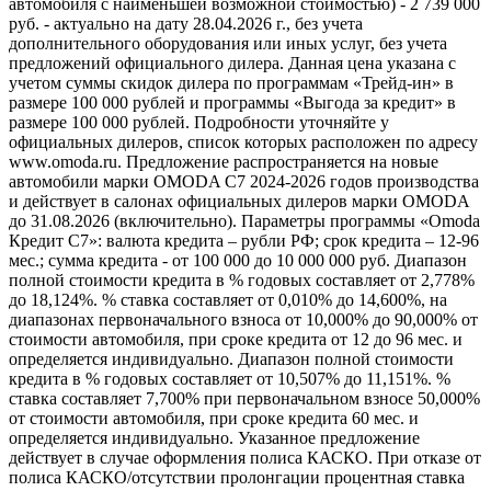
автомобиля с наименьшей возможной стоимостью) - 2 739 000
руб. - актуально на дату 28.04.2026 г., без учета
дополнительного оборудования или иных услуг, без учета
предложений официального дилера. Данная цена указана с
учетом суммы скидок дилера по программам «Трейд-ин» в
размере 100 000 рублей и программы «Выгода за кредит» в
размере 100 000 рублей. Подробности уточняйте у
официальных дилеров, список которых расположен по адресу
www.omoda.ru. Предложение распространяется на новые
автомобили марки OMODA C7 2024-2026 годов производства
и действует в салонах официальных дилеров марки OMODA
до 31.08.2026 (включительно). Параметры программы «Omoda
Кредит C7»: валюта кредита – рубли РФ; срок кредита – 12-96
мес.; сумма кредита - от 100 000 до 10 000 000 руб. Диапазон
полной стоимости кредита в % годовых составляет от 2,778%
до 18,124%. % ставка составляет от 0,010% до 14,600%, на
диапазонах первоначального взноса от 10,000% до 90,000% от
стоимости автомобиля, при сроке кредита от 12 до 96 мес. и
определяется индивидуально. Диапазон полной стоимости
кредита в % годовых составляет от 10,507% до 11,151%. %
ставка составляет 7,700% при первоначальном взносе 50,000%
от стоимости автомобиля, при сроке кредита 60 мес. и
определяется индивидуально. Указанное предложение
действует в случае оформления полиса КАСКО. При отказе от
полиса КАСКО/отсутствии пролонгации процентная ставка