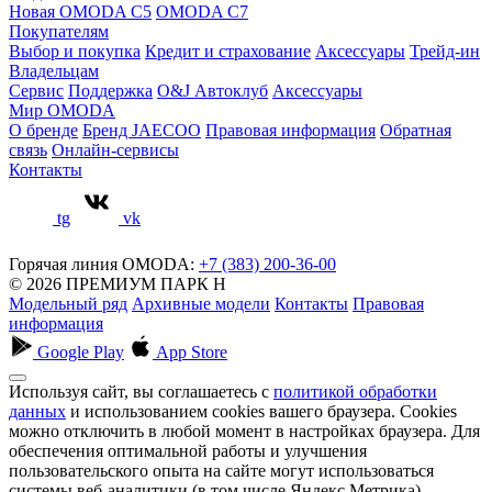
Новая OMODA C5
OMODA C7
Покупателям
Выбор и покупка
Кредит и страхование
Аксессуары
Трейд-ин
Владельцам
Сервис
Поддержка
O&J Автоклуб
Аксессуары
Мир OMODA
О бренде
Бренд JAECOO
Правовая информация
Обратная
связь
Онлайн-сервисы
Контакты
tg
vk
Горячая линия OMODA:
+7 (383) 200-36-00
© 2026 ПРЕМИУМ ПАРК Н
Модельный ряд
Архивные модели
Контакты
Правовая
информация
Google Play
App Store
Используя сайт, вы соглашаетесь с
политикой обработки
данных
и использованием cookies вашего браузера. Cookies
можно отключить в любой момент в настройках браузера. Для
обеспечения оптимальной работы и улучшения
пользовательского опыта на сайте могут использоваться
системы веб-аналитики (в том числе Яндекс.Метрика).