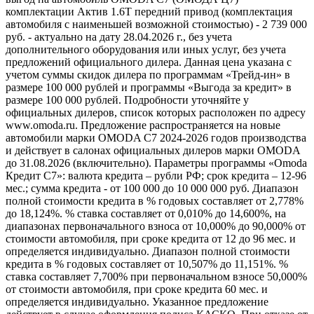
комплектации Актив 1.6T передний привод (комплектация
автомобиля с наименьшей возможной стоимостью) - 2 739 000
руб. - актуально на дату 28.04.2026 г., без учета
дополнительного оборудования или иных услуг, без учета
предложений официального дилера. Данная цена указана с
учетом суммы скидок дилера по программам «Трейд-ин» в
размере 100 000 рублей и программы «Выгода за кредит» в
размере 100 000 рублей. Подробности уточняйте у
официальных дилеров, список которых расположен по адресу
www.omoda.ru. Предложение распространяется на новые
автомобили марки OMODA C7 2024-2026 годов производства
и действует в салонах официальных дилеров марки OMODA
до 31.08.2026 (включительно). Параметры программы «Omoda
Кредит C7»: валюта кредита – рубли РФ; срок кредита – 12-96
мес.; сумма кредита - от 100 000 до 10 000 000 руб. Диапазон
полной стоимости кредита в % годовых составляет от 2,778%
до 18,124%. % ставка составляет от 0,010% до 14,600%, на
диапазонах первоначального взноса от 10,000% до 90,000% от
стоимости автомобиля, при сроке кредита от 12 до 96 мес. и
определяется индивидуально. Диапазон полной стоимости
кредита в % годовых составляет от 10,507% до 11,151%. %
ставка составляет 7,700% при первоначальном взносе 50,000%
от стоимости автомобиля, при сроке кредита 60 мес. и
определяется индивидуально. Указанное предложение