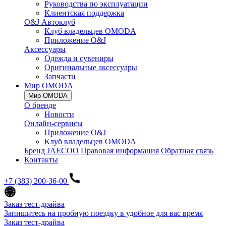
Руководства по эксплуатации
Клиентская поддержка
O&J Автоклуб
Клуб владельцев OMODA
Приложение O&J
Аксессуары
Одежда и сувениры
Оригинальные аксессуары
Запчасти
Мир OMODA
Мир OMODA
О бренде
Новости
Онлайн-сервисы
Приложение O&J
Клуб владельцев OMODA
Бренд JAECOO
Правовая информация
Обратная связь
Контакты
+7 (383) 200-36-00
Заказ тест-драйва
Запишитесь на пробную поездку в удобное для вас время
Заказ тест-драйва