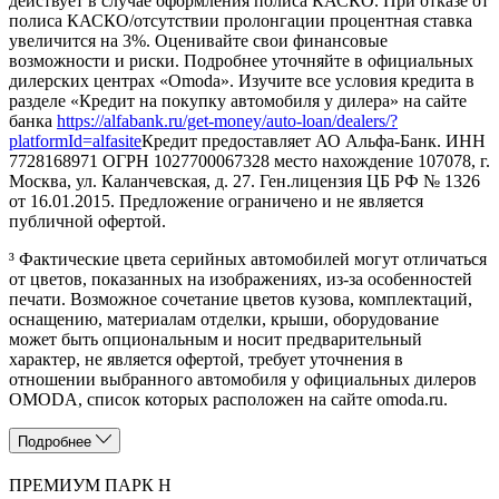
действует в случае оформления полиса КАСКО. При отказе от
полиса КАСКО/отсутствии пролонгации процентная ставка
увеличится на 3%. Оценивайте свои финансовые
возможности и риски. Подробнее уточняйте в официальных
дилерских центрах «Omoda». Изучите все условия кредита в
разделе «Кредит на покупку автомобиля у дилера» на сайте
банка
https://alfabank.ru/get-money/auto-loan/dealers/?
platformId=alfasite
Кредит предоставляет АО Альфа-Банк. ИНН
7728168971 ОГРН 1027700067328 место нахождение 107078, г.
Москва, ул. Каланчевская, д. 27. Ген.лицензия ЦБ РФ № 1326
от 16.01.2015. Предложение ограничено и не является
публичной офертой.
³ Фактические цвета серийных автомобилей могут отличаться
от цветов, показанных на изображениях, из-за особенностей
печати. Возможное сочетание цветов кузова, комплектаций,
оснащению, материалам отделки, крыши, оборудование
может быть опциональным и носит предварительный
характер, не является офертой, требует уточнения в
отношении выбранного автомобиля у официальных дилеров
OMODA, список которых расположен на сайте omoda.ru.
Подробнее
ПРЕМИУМ ПАРК Н