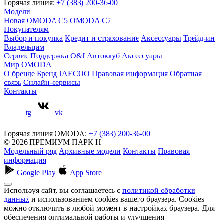
Горячая линия:
+7 (383) 200-36-00
Модели
Новая OMODA C5
OMODA C7
Покупателям
Выбор и покупка
Кредит и страхование
Аксессуары
Трейд-ин
Владельцам
Сервис
Поддержка
O&J Автоклуб
Аксессуары
Мир OMODA
О бренде
Бренд JAECOO
Правовая информация
Обратная
связь
Онлайн-сервисы
Контакты
tg
vk
Горячая линия OMODA:
+7 (383) 200-36-00
© 2026 ПРЕМИУМ ПАРК Н
Модельный ряд
Архивные модели
Контакты
Правовая
информация
Google Play
App Store
Используя сайт, вы соглашаетесь с
политикой обработки
данных
и использованием cookies вашего браузера. Cookies
можно отключить в любой момент в настройках браузера. Для
обеспечения оптимальной работы и улучшения