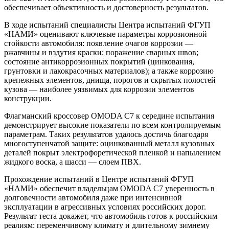
обеспечивает объективность и достоверность результатов.
В ходе испытаний специалисты Центра испытаний ФГУП
«НАМИ» оценивают ключевые параметры коррозионной
стойкости автомобиля: появление очагов коррозии —
ржавчины и вздутия краски; поражение сварных швов;
состояние антикоррозионных покрытий (цинкования,
грунтовки и лакокрасочных материалов); а также коррозию
крепежных элементов, днища, порогов и скрытых полостей
кузова — наиболее уязвимых для коррозии элементов
конструкции.
Флагманский кроссовер OMODA C7 к середине испытания
демонстрирует высокие показатели по всем контролируемым
параметрам. Таких результатов удалось достичь благодаря
многоступенчатой защите: оцинкованный металл кузовных
деталей покрыт электрофоретической пленкой и напылением
жидкого воска, а шасси — слоем ПВХ.
Прохождение испытаний в Центре испытаний ФГУП
«НАМИ» обеспечит владельцам OMODA C7 уверенность в
долговечности автомобиля даже при интенсивной
эксплуатации в агрессивных условиях российских дорог.
Результат теста докажет, что автомобиль готов к российским
реалиям: переменчивому климату и длительному зимнему