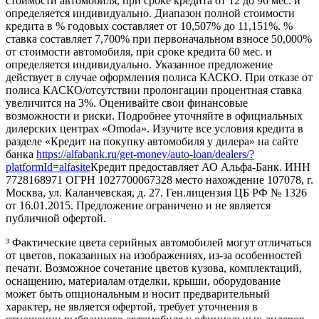
стоимости автомобиля, при сроке кредита от 12 до 96 мес. и
определяется индивидуально. Диапазон полной стоимости
кредита в % годовых составляет от 10,507% до 11,151%. %
ставка составляет 7,700% при первоначальном взносе 50,000%
от стоимости автомобиля, при сроке кредита 60 мес. и
определяется индивидуально. Указанное предложение
действует в случае оформления полиса КАСКО. При отказе от
полиса КАСКО/отсутствии пролонгации процентная ставка
увеличится на 3%. Оценивайте свои финансовые
возможности и риски. Подробнее уточняйте в официальных
дилерских центрах «Omoda». Изучите все условия кредита в
разделе «Кредит на покупку автомобиля у дилера» на сайте
банка
https://alfabank.ru/get-money/auto-loan/dealers/?
platformId=alfasite
Кредит предоставляет АО Альфа-Банк. ИНН
7728168971 ОГРН 1027700067328 место нахождение 107078, г.
Москва, ул. Каланчевская, д. 27. Ген.лицензия ЦБ РФ № 1326
от 16.01.2015. Предложение ограничено и не является
публичной офертой.
³ Фактические цвета серийных автомобилей могут отличаться
от цветов, показанных на изображениях, из-за особенностей
печати. Возможное сочетание цветов кузова, комплектаций,
оснащению, материалам отделки, крыши, оборудование
может быть опциональным и носит предварительный
характер, не является офертой, требует уточнения в