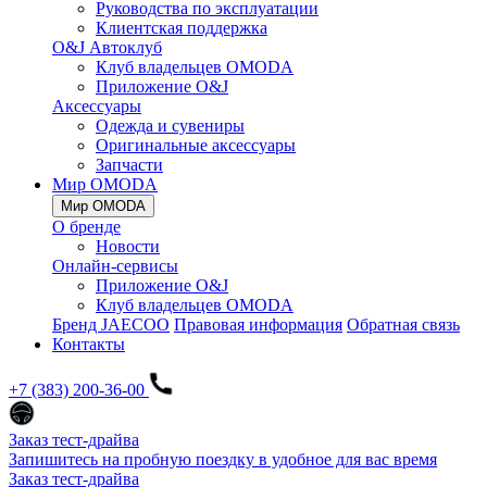
Руководства по эксплуатации
Клиентская поддержка
O&J Автоклуб
Клуб владельцев OMODA
Приложение O&J
Аксессуары
Одежда и сувениры
Оригинальные аксессуары
Запчасти
Мир OMODA
Мир OMODA
О бренде
Новости
Онлайн-сервисы
Приложение O&J
Клуб владельцев OMODA
Бренд JAECOO
Правовая информация
Обратная связь
Контакты
+7 (383) 200-36-00
Заказ тест-драйва
Запишитесь на пробную поездку в удобное для вас время
Заказ тест-драйва