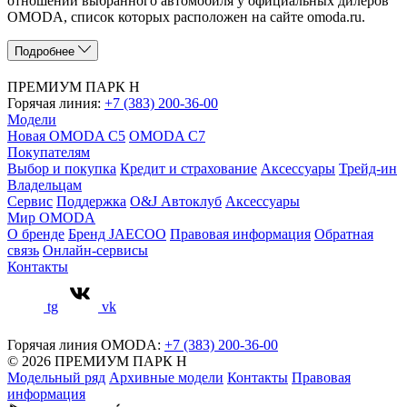
отношении выбранного автомобиля у официальных дилеров
OMODA, список которых расположен на сайте omoda.ru.
Подробнее
ПРЕМИУМ ПАРК Н
Горячая линия:
+7 (383) 200-36-00
Модели
Новая OMODA C5
OMODA C7
Покупателям
Выбор и покупка
Кредит и страхование
Аксессуары
Трейд-ин
Владельцам
Сервис
Поддержка
O&J Автоклуб
Аксессуары
Мир OMODA
О бренде
Бренд JAECOO
Правовая информация
Обратная
связь
Онлайн-сервисы
Контакты
tg
vk
Горячая линия OMODA:
+7 (383) 200-36-00
© 2026 ПРЕМИУМ ПАРК Н
Модельный ряд
Архивные модели
Контакты
Правовая
информация