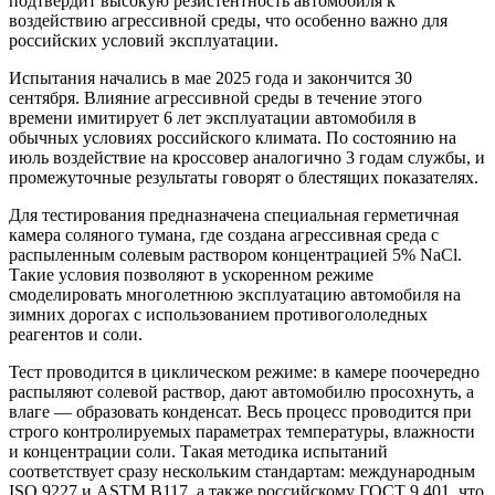
подтвердит высокую резистентность автомобиля к
воздействию агрессивной среды, что особенно важно для
российских условий эксплуатации.
Испытания начались в мае 2025 года и закончится 30
сентября. Влияние агрессивной среды в течение этого
времени имитирует 6 лет эксплуатации автомобиля в
обычных условиях российского климата. По состоянию на
июль воздействие на кроссовер аналогично 3 годам службы, и
промежуточные результаты говорят о блестящих показателях.
Для тестирования предназначена специальная герметичная
камера соляного тумана, где создана агрессивная среда с
распыленным солевым раствором концентрацией 5% NaCl.
Такие условия позволяют в ускоренном режиме
смоделировать многолетнюю эксплуатацию автомобиля на
зимних дорогах с использованием противогололедных
реагентов и соли.
Тест проводится в циклическом режиме: в камере поочередно
распыляют солевой раствор, дают автомобилю просохнуть, а
влаге — образовать конденсат. Весь процесс проводится при
строго контролируемых параметрах температуры, влажности
и концентрации соли. Такая методика испытаний
соответствует сразу нескольким стандартам: международным
ISO 9227 и ASTM B117, а также российскому ГОСТ 9.401, что