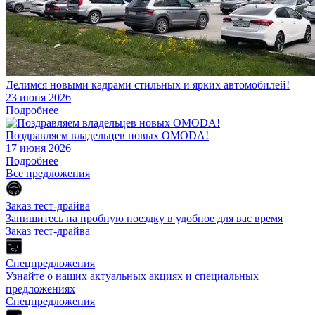
Делимся новыми кадрами стильных и ярких автомобилей!
23 июня 2026
Подробнее
Поздравляем владельцев новых OMODA!
17 июня 2026
Подробнее
Все предложения
Заказ тест-драйва
Запишитесь на пробную поездку в удобное для вас время
Заказ тест-драйва
Спецпредложения
Узнайте о наших актуальных акциях и специальных
предложениях
Спецпредложения