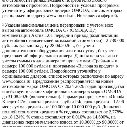
его стоимости принадлежащего потребителю любого
автомобиля с пробегом. Подробности и условия программы
уточняйте у официальных дилеров OMODA, список которых
расположен по адресу www.omoda.ru. Не является офертой.
² Указана максимальная цена перепродажи с учетом всех
выгод на автомобиль OMODA C7 (ОМОДА Ц7)
комплектации Актив 1.6T передний привод (комплектация
автомобиля с наименьшей возможной стоимостью) - 2 739 000
руб. - актуально на дату 28.04.2026 г., без учета
дополнительного оборудования или иных услуг, без учета
предложений официального дилера. Данная цена указана с
учетом суммы скидок дилера по программам «Трейд-ин» в
размере 100 000 рублей и программы «Выгода за кредит» в
размере 100 000 рублей. Подробности уточняйте у
официальных дилеров, список которых расположен по адресу
www.omoda.ru. Предложение распространяется на новые
автомобили марки OMODA C7 2024-2026 годов производства
и действует в салонах официальных дилеров марки OMODA
до 31.08.2026 (включительно). Параметры программы «Omoda
Кредит C7»: валюта кредита – рубли РФ; срок кредита – 12-96
мес.; сумма кредита - от 100 000 до 10 000 000 руб. Диапазон
полной стоимости кредита в % годовых составляет от 2,778%
до 18,124%. % ставка составляет от 0,010% до 14,600%, на
диапазонах первоначального взноса от 10,000% до 90,000% от