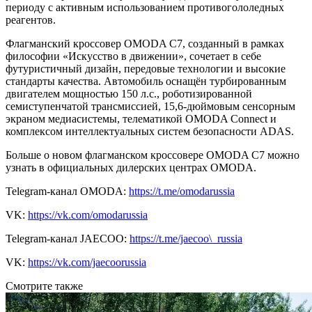
периоду с активным использованием противогололедных
реагентов.
Флагманский кроссовер OMODA C7, созданный в рамках
философии «Искусство в движении», сочетает в себе
футуристичный дизайн, передовые технологии и высокие
стандарты качества. Автомобиль оснащён турбированным
двигателем мощностью 150 л.с., роботизированной
семиступенчатой трансмиссией, 15,6-дюймовым сенсорным
экраном медиасистемы, телематикой OMODA Connect и
комплексом интеллектуальных систем безопасности ADAS.
Больше о новом флагманском кроссовере OMODA C7 можно
узнать в официальных дилерских центрах OMODA.
Telegram-канал OMODA:
https://t.me/omodarussia
VK:
https://vk.com/omodarussia
Telegram-канал JAECOO:
https://t.me/jaecoo\_russia
VK:
https://vk.com/jaecoorussia
Смотрите также