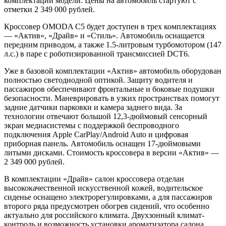
комплектаций модели. Цены на автомобиль стартуют с
отметки 2 349 000 рублей.
Кроссовер OMODA C5 будет доступен в трех комплектациях
— «Актив», «Драйв» и «Стиль». Автомобиль оснащается
передним приводом, а также 1.5-литровым турбомотором (147
л.с.) в паре с роботизированной трансмиссией DCT6.
Уже в базовой комплектации «Актив» автомобиль оборудован
полностью светодиодной оптикой. Защиту водителя и
пассажиров обеспечивают фронтальные и боковые подушки
безопасности. Маневрировать в узких пространствах помогут
задние датчики парковки и камера заднего вида. За
технологии отвечают большой 12,3-дюймовый сенсорный
экран медиасистемы с поддержкой беспроводного
подключения Apple CarPlay/Android Auto и цифровая
приборная панель. Автомобиль оснащен 17-дюймовыми
литыми дисками. Стоимость кроссовера в версии «Актив» —
2 349 000 рублей.
В комплектации «Драйв» салон кроссовера отделан
высококачественной искусственной кожей, водительское
сиденье оснащено электрорегулировками, а для пассажиров
второго ряда предусмотрен обогрев сидений, что особенно
актуально для российского климата. Двухзонный климат-
контроль и возможность установки ароматизатора салона