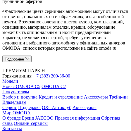
публичной офертой.
³ Фактические цвета серийных автомобилей могут отличаться
от цветов, показанных на изображениях, из-за особенностей
печати. Возможное сочетание цветов кузова, комплектаций,
оснащению, материалам отделки, крыши, оборудование
может быть опциональным и носит предварительный
характер, не является офертой, требует уточнения в
отношении выбранного автомобиля у официальных дилеров
OMODA, список которых расположен на сайте omoda.ru.
Подробнее
ПРЕМИУМ ПАРК Н
Горячая линия:
+7 (383) 200-36-00
Модели
Новая OMODA C5
OMODA C7
Покупателям
Выбор и покупка
Кредит и страхование
Аксессуары
Трейд-ин
Владельцам
Сервис
Поддержка
O&J Автоклуб
Аксессуары
Мир OMODA
О бренде
Бренд JAECOO
Правовая информация
Обратная
связь
Онлайн-сервисы
Контакты