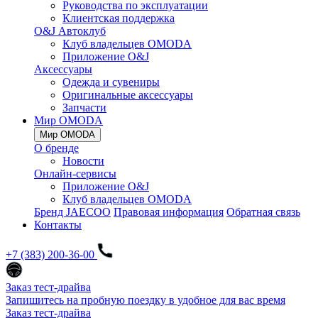
Руководства по эксплуатации
Клиентская поддержка
O&J Автоклуб
Клуб владельцев OMODA
Приложение O&J
Аксессуары
Одежда и сувениры
Оригинальные аксессуары
Запчасти
Мир OMODA
Мир OMODA
О бренде
Новости
Онлайн-сервисы
Приложение O&J
Клуб владельцев OMODA
Бренд JAECOO
Правовая информация
Обратная связь
Контакты
+7 (383) 200-36-00
Заказ тест-драйва
Запишитесь на пробную поездку в удобное для вас время
Заказ тест-драйва