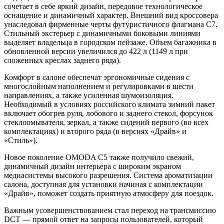
сочетает в себе яркий дизайн, передовое технологическое
оснащение и динамичный характер. Внешний вид кроссовера
унаследовал фирменные черты футуристичного флагмана C7.
Стильный экстерьер с динамичными боковыми линиями
выделяет владельца в городском пейзаже. Объем багажника в
обновленной версии увеличился до 422 л (1149 л при
сложенных креслах заднего ряда).
Комфорт в салоне обеспечат эргономичные сидения с
многослойным наполнением и регулировками в шести
направлениях, а также усиленная шумоизоляция.
Необходимый в условиях российского климата зимний пакет
включает обогрев руля, лобового и заднего стекол, форсунок
стеклоомывателя, зеркал, а также сидений первого (во всех
комплектациях) и второго ряда (в версиях «Драйв» и
«Стиль»).
Новое поколение OMODA C5 также получило свежий,
динамичный дизайн интерьера с широким экраном
медиасистемы высокого разрешения. Система ароматизации
салона, доступная для установки начиная с комплектации
«Драйв», поможет создать приятную атмосферу для поездок.
Важным усовершенствованием стал переход на трансмиссию
DCT — прямой ответ на запросы пользователей, который