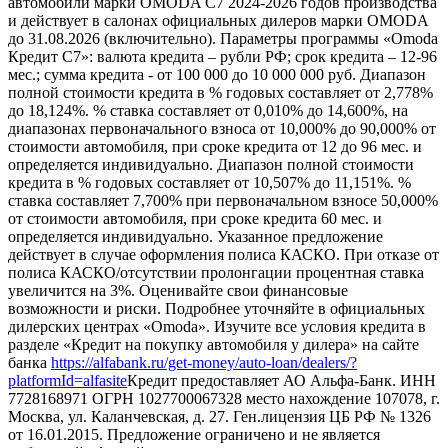
автомобили марки OMODA C7 2024-2026 годов производства
и действует в салонах официальных дилеров марки OMODA
до 31.08.2026 (включительно). Параметры программы «Omoda
Кредит C7»: валюта кредита – рубли РФ; срок кредита – 12-96
мес.; сумма кредита - от 100 000 до 10 000 000 руб. Диапазон
полной стоимости кредита в % годовых составляет от 2,778%
до 18,124%. % ставка составляет от 0,010% до 14,600%, на
диапазонах первоначального взноса от 10,000% до 90,000% от
стоимости автомобиля, при сроке кредита от 12 до 96 мес. и
определяется индивидуально. Диапазон полной стоимости
кредита в % годовых составляет от 10,507% до 11,151%. %
ставка составляет 7,700% при первоначальном взносе 50,000%
от стоимости автомобиля, при сроке кредита 60 мес. и
определяется индивидуально. Указанное предложение
действует в случае оформления полиса КАСКО. При отказе от
полиса КАСКО/отсутствии пролонгации процентная ставка
увеличится на 3%. Оценивайте свои финансовые
возможности и риски. Подробнее уточняйте в официальных
дилерских центрах «Omoda». Изучите все условия кредита в
разделе «Кредит на покупку автомобиля у дилера» на сайте
банка
https://alfabank.ru/get-money/auto-loan/dealers/?
platformId=alfasite
Кредит предоставляет АО Альфа-Банк. ИНН
7728168971 ОГРН 1027700067328 место нахождение 107078, г.
Москва, ул. Каланчевская, д. 27. Ген.лицензия ЦБ РФ № 1326
от 16.01.2015. Предложение ограничено и не является