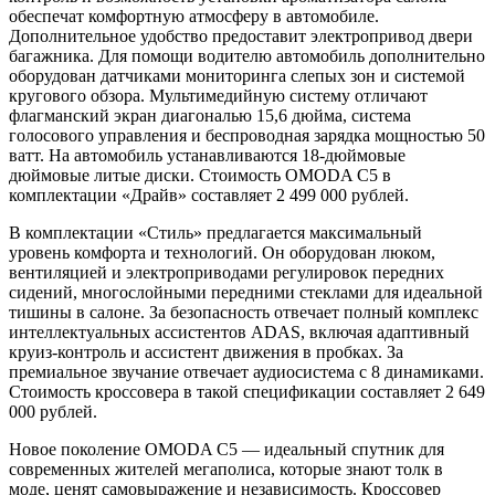
обеспечат комфортную атмосферу в автомобиле.
Дополнительное удобство предоставит электропривод двери
багажника. Для помощи водителю автомобиль дополнительно
оборудован датчиками мониторинга слепых зон и системой
кругового обзора. Мультимедийную систему отличают
флагманский экран диагональю 15,6 дюйма, система
голосового управления и беспроводная зарядка мощностью 50
ватт. На автомобиль устанавливаются 18-дюймовые
дюймовые литые диски. Стоимость OMODA C5 в
комплектации «Драйв» составляет 2 499 000 рублей.
В комплектации «Стиль» предлагается максимальный
уровень комфорта и технологий. Он оборудован люком,
вентиляцией и электроприводами регулировок передних
сидений, многослойными передними стеклами для идеальной
тишины в салоне. За безопасность отвечает полный комплекс
интеллектуальных ассистентов ADAS, включая адаптивный
круиз-контроль и ассистент движения в пробках. За
премиальное звучание отвечает аудиосистема с 8 динамиками.
Стоимость кроссовера в такой спецификации составляет 2 649
000 рублей.
Новое поколение OMODA C5 — идеальный спутник для
современных жителей мегаполиса, которые знают толк в
моде, ценят самовыражение и независимость. Кроссовер