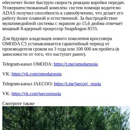
обеспечит более быструю скорость реакции коробки передач.
Усовершенствованный комплекс систем помощи водителю
ADAS получил способность к самообучению, что делает его
работу более плавной и естественной. За быстродействие
мультимедийной системы с экраном до 15,6 дюйма отвечает
мощный 8-ядерный процессор Snapdragon 8155.
Для будущих владельцев нового поколения кроссовера
OMODA C5 устанавливается гарантийный период от
производителя сроком на 3 года или 100 000 км пробега (в
зависимости от того, что наступит ранее).
Telegram-канал OMODA:
https://t.me/omodarussia
VK:
https://vk.com/omodarussia
Telegram-канал JAECOO:
https://t.me/jaecoo\_russia
VK:
https://vk.com/jaecoorussia
Смотрите также