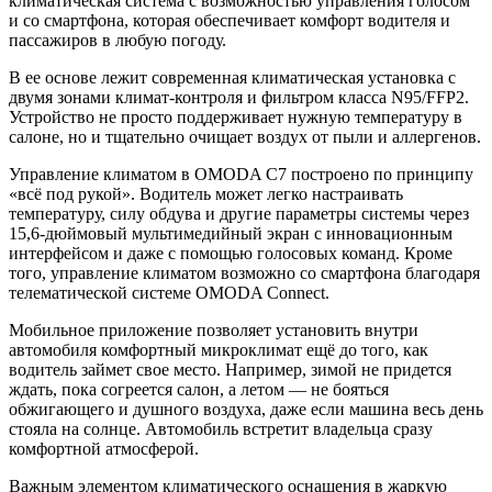
климатическая система с возможностью управления голосом
и со смартфона, которая обеспечивает комфорт водителя и
пассажиров в любую погоду.
В ее основе лежит современная климатическая установка с
двумя зонами климат-контроля и фильтром класса N95/FFP2.
Устройство не просто поддерживает нужную температуру в
салоне, но и тщательно очищает воздух от пыли и аллергенов.
Управление климатом в OMODA C7 построено по принципу
«всё под рукой». Водитель может легко настраивать
температуру, силу обдува и другие параметры системы через
15,6-дюймовый мультимедийный экран с инновационным
интерфейсом и даже с помощью голосовых команд. Кроме
того, управление климатом возможно со смартфона благодаря
телематической системе OMODA Connect.
Мобильное приложение позволяет установить внутри
автомобиля комфортный микроклимат ещё до того, как
водитель займет свое место. Например, зимой не придется
ждать, пока согреется салон, а летом — не бояться
обжигающего и душного воздуха, даже если машина весь день
стояла на солнце. Автомобиль встретит владельца сразу
комфортной атмосферой.
Важным элементом климатического оснащения в жаркую