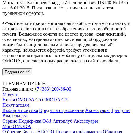
Москва, ул. Каланчевская, д. 27. Ген.лицензия ЦБ РФ № 1326
от 16.01.2015. Предложение ограничено и не является
публичной офертой.
³ Фактические цвета серийных автомобилей могут отличаться
от цветов, показанных на изображениях, из-за особенностей
печати. Возможное сочетание цветов кузова, комплектаций,
оснащению, материалам отделки, крыши, оборудование
может быть опциональным и носит предварительный
характер, не является офертой, требует уточнения в
отношении выбранного автомобиля у официальных дилеров
OMODA, список которых расположен на сайте omoda.ru.
Подробнее
ПРЕМИУМ ПАРК Н
Горячая линия:
+7 (383) 200-36-00
Модели
Новая OMODA C5
OMODA C7
Покупателям
Выбор и покупка
Кредит и страхование
Аксессуары
Трейд-ин
Владельцам
Сервис
Поддержка
O&J Автоклуб
Аксессуары
Мир OMODA
О бренде
Бренд JAECOO
Правовая информация
Обратная