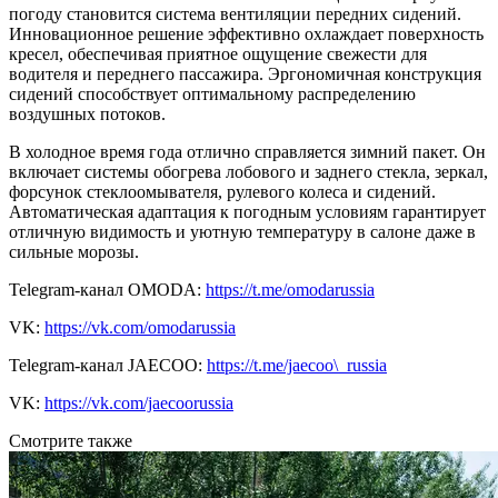
погоду становится система вентиляции передних сидений.
Инновационное решение эффективно охлаждает поверхность
кресел, обеспечивая приятное ощущение свежести для
водителя и переднего пассажира. Эргономичная конструкция
сидений способствует оптимальному распределению
воздушных потоков.
В холодное время года отлично справляется зимний пакет. Он
включает системы обогрева лобового и заднего стекла, зеркал,
форсунок стеклоомывателя, рулевого колеса и сидений.
Автоматическая адаптация к погодным условиям гарантирует
отличную видимость и уютную температуру в салоне даже в
сильные морозы.
Telegram-канал OMODA:
https://t.me/omodarussia
VK:
https://vk.com/omodarussia
Telegram-канал JAECOO:
https://t.me/jaecoo\_russia
VK:
https://vk.com/jaecoorussia
Смотрите также