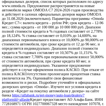
официальных дилеров, список которых расположен по адресу
www.omoda.ru. Предложение распространяется на новые
автомобили марки OMODA C7 2024-2026 годов производства
и действует в салонах официальных дилеров марки OMODA
до 31.08.2026 (включительно). Параметры программы «Omoda
Кредит C7»: валюта кредита – рубли РФ; срок кредита – 12-96
мес.; сумма кредита - от 100 000 до 10 000 000 руб. Диапазон
полной стоимости кредита в % годовых составляет от 2,778%
до 18,124%. % ставка составляет от 0,010% до 14,600%, на
диапазонах первоначального взноса от 10,000% до 90,000% от
стоимости автомобиля, при сроке кредита от 12 до 96 мес. и
определяется индивидуально. Диапазон полной стоимости
кредита в % годовых составляет от 10,507% до 11,151%. %
ставка составляет 7,700% при первоначальном взносе 50,000%
от стоимости автомобиля, при сроке кредита 60 мес. и
определяется индивидуально. Указанное предложение
действует в случае оформления полиса КАСКО. При отказе от
полиса КАСКО/отсутствии пролонгации процентная ставка
увеличится на 3%. Оценивайте свои финансовые
возможности и риски. Подробнее уточняйте в официальных
дилерских центрах «Omoda». Изучите все условия кредита в
разделе «Кредит на покупку автомобиля у дилера» на сайте
банка
https://alfabank.ru/get-money/auto-loan/dealers/?
platformId=alfasite
Кредит предоставляет АО Альфа-Банк. ИНН
7728168971 ОГРН 1027700067328 место нахождение 107078, г.