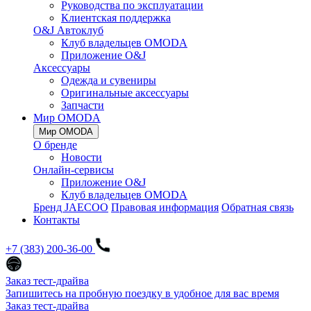
Руководства по эксплуатации
Клиентская поддержка
O&J Автоклуб
Клуб владельцев OMODA
Приложение O&J
Аксессуары
Одежда и сувениры
Оригинальные аксессуары
Запчасти
Мир OMODA
Мир OMODA
О бренде
Новости
Онлайн-сервисы
Приложение O&J
Клуб владельцев OMODA
Бренд JAECOO
Правовая информация
Обратная связь
Контакты
+7 (383) 200-36-00
Заказ тест-драйва
Запишитесь на пробную поездку в удобное для вас время
Заказ тест-драйва