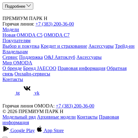
Подробнее
ПРЕМИУМ ПАРК Н
Горячая линия:
+7 (383) 200-36-00
Модели
Новая OMODA C5
OMODA C7
Покупателям
Выбор и покупка
Кредит и страхование
Аксессуары
Трейд-ин
Владельцам
Сервис
Поддержка
O&J Автоклуб
Аксессуары
Мир OMODA
О бренде
Бренд JAECOO
Правовая информация
Обратная
связь
Онлайн-сервисы
Контакты
tg
vk
Горячая линия OMODA:
+7 (383) 200-36-00
© 2026 ПРЕМИУМ ПАРК Н
Модельный ряд
Архивные модели
Контакты
Правовая
информация
Google Play
App Store