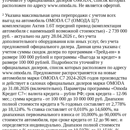
уточняйте у официальных дилеров OMODA, список которых
расположен по адресу www.omoda.ru. Не является офертой.
² Указана максимальная цена перепродажи с учетом всех
выгод на автомобиль OMODA C7 (ОМОДА Ц7)
комплектации Актив 1.6T передний привод (комплектация
автомобиля с наименьшей возможной стоимостью) - 2 739 000
руб. - актуально на дату 28.04.2026 г., без учета
дополнительного оборудования или иных услуг, без учета
предложений официального дилера. Данная цена указана с
учетом суммы скидок дилера по программам «Трейд-ин» в
размере 100 000 рублей и программы «Выгода за кредит» в
размере 100 000 рублей. Подробности уточняйте у
официальных дилеров, список которых расположен по адресу
www.omoda.ru. Предложение распространяется на новые
автомобили марки OMODA C7 2024-2026 годов производства
и действует в салонах официальных дилеров марки OMODA
до 31.08.2026 (включительно). Параметры программы «Omoda
Кредит C7»: валюта кредита – рубли РФ; срок кредита – 12-96
мес.; сумма кредита - от 100 000 до 10 000 000 руб. Диапазон
полной стоимости кредита в % годовых составляет от 2,778%
до 18,124%. % ставка составляет от 0,010% до 14,600%, на
диапазонах первоначального взноса от 10,000% до 90,000% от
стоимости автомобиля, при сроке кредита от 12 до 96 мес. и
определяется индивидуально. Диапазон полной стоимости