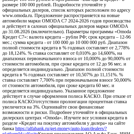
размере 100 000 рублей. Подробности уточняйте у
официальных дилеров, список которых расположен по адресу
www.omoda.ru. Предложение распространяется на новые
автомобили марки OMODA C7 2024-2026 годов производства
и действует в салонах официальных дилеров марки OMODA
до 31.08.2026 (включительно). Параметры программы «Omoda
Кредит C7»: валюта кредита – рубли РФ; срок кредита – 12-96
мес.; сумма кредита - от 100 000 до 10 000 000 руб. Диапазон
полной стоимости кредита в % годовых составляет от 2,778%
до 18,124%. % ставка составляет от 0,010% до 14,600%, на
диапазонах первоначального взноса от 10,000% до 90,000% от
стоимости автомобиля, при сроке кредита от 12 до 96 мес. и
определяется индивидуально. Диапазон полной стоимости
кредита в % годовых составляет от 10,507% до 11,151%. %
ставка составляет 7,700% при первоначальном взносе 50,000%
от стоимости автомобиля, при сроке кредита 60 мес. и
определяется индивидуально. Указанное предложение
действует в случае оформления полиса КАСКО. При отказе от
полиса КАСКО/отсутствии пролонгации процентная ставка
увеличится на 3%. Оценивайте свои финансовые
возможности и риски. Подробнее уточняйте в официальных
дилерских центрах «Omoda». Изучите все условия кредита в
разделе «Кредит на покупку автомобиля у дилера» на сайте
банка
https://alfabank.ru/get-money/auto-loan/dealers/?
platformId=alfasite
Кредит предоставляет АО Альфа-Банк. ИНН