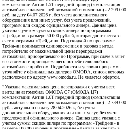
комплектации Актив 1.5Т передний привод (комплектация
автомобиля с наименьшей возможной стоимостью) - 2 299 000
руб. на дату 04.07.2026 г., без учета дополнительного
оборудования или иных услуг, без учета предложений,
программ или скидок официального дилера. Данная цена
указана с учетом суммы скидок дилера по программам
«Трейд-ин» в размере 50 000 рублей, которая достигается за
счет программы «Трейд-ин». Под скидкой по программе
Трейд-ин понимается единовременная и разовая выгода
потребителю от максимальной цены перепродажи
автомобиля, приобретаемого по Программе, при сдаче в зачёт
его стоимости принадлежащего потребителю любого
автомобиля с пробегом. Подробности и условия программы
уточняйте у официальных дилеров OMODA, список которых
расположен по адресу www.omoda.ru. Не является офертой.
² Указана максимальная цена перепродажи с учетом всех
выгод на автомобиль OMODA C7 (ОМОДА Ц7)
комплектации Актив 1.6T передний привод (комплектация
автомобиля с наименьшей возможной стоимостью) - 2 739 000
руб. - актуально на дату 28.04.2026 г., без учета
дополнительного оборудования или иных услуг, без учета
предложений официального дилера. Данная цена указана с
учетом суммы скидок дилера по программам «Трейд-ин» в
размере 100 000 рублей и программы «Выгода за кредит» в