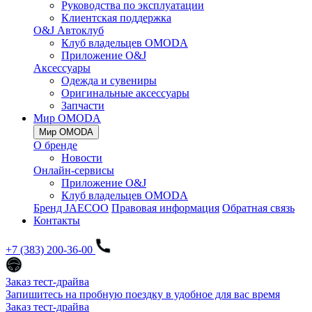
Руководства по эксплуатации
Клиентская поддержка
O&J Автоклуб
Клуб владельцев OMODA
Приложение O&J
Аксессуары
Одежда и сувениры
Оригинальные аксессуары
Запчасти
Мир OMODA
Мир OMODA
О бренде
Новости
Онлайн-сервисы
Приложение O&J
Клуб владельцев OMODA
Бренд JAECOO
Правовая информация
Обратная связь
Контакты
+7 (383) 200-36-00
Заказ тест-драйва
Запишитесь на пробную поездку в удобное для вас время
Заказ тест-драйва