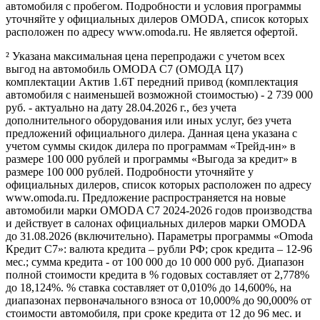
автомобиля с пробегом. Подробности и условия программы
уточняйте у официальных дилеров OMODA, список которых
расположен по адресу www.omoda.ru. Не является офертой.
² Указана максимальная цена перепродажи с учетом всех
выгод на автомобиль OMODA C7 (ОМОДА Ц7)
комплектации Актив 1.6T передний привод (комплектация
автомобиля с наименьшей возможной стоимостью) - 2 739 000
руб. - актуально на дату 28.04.2026 г., без учета
дополнительного оборудования или иных услуг, без учета
предложений официального дилера. Данная цена указана с
учетом суммы скидок дилера по программам «Трейд-ин» в
размере 100 000 рублей и программы «Выгода за кредит» в
размере 100 000 рублей. Подробности уточняйте у
официальных дилеров, список которых расположен по адресу
www.omoda.ru. Предложение распространяется на новые
автомобили марки OMODA C7 2024-2026 годов производства
и действует в салонах официальных дилеров марки OMODA
до 31.08.2026 (включительно). Параметры программы «Omoda
Кредит C7»: валюта кредита – рубли РФ; срок кредита – 12-96
мес.; сумма кредита - от 100 000 до 10 000 000 руб. Диапазон
полной стоимости кредита в % годовых составляет от 2,778%
до 18,124%. % ставка составляет от 0,010% до 14,600%, на
диапазонах первоначального взноса от 10,000% до 90,000% от
стоимости автомобиля, при сроке кредита от 12 до 96 мес. и