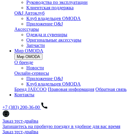
Руководства по эксплуатации
Клиентская поддержка
O&J Автоклуб
Клуб владельцев OMODA
Приложение O&J
Аксессуары
Одежда и сувениры
Оригинальные аксессуары
Запчасти
Мир OMODA
Мир OMODA
О бренде
Новости
Онлайн-сервисы
Приложение O&J
Клуб владельцев OMODA
Бренд JAECOO
Правовая информация
Обратная связь
Контакты
+7 (383) 200-36-00
Заказ тест-драйва
Запишитесь на пробную поездку в удобное для вас время
Заказ тест-драйва