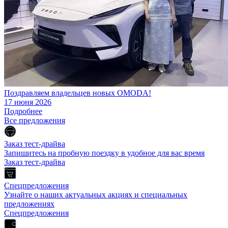
Поздравляем владельцев новых OMODA!
17 июня 2026
Подробнее
Все предложения
Заказ тест-драйва
Запишитесь на пробную поездку в удобное для вас время
Заказ тест-драйва
Спецпредложения
Узнайте о наших актуальных акциях и специальных
предложениях
Спецпредложения