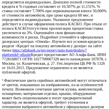
определяется индивидуально. Диапазон полной стоимости
кредита в % годовых составляет от 10,507% до 11,151%. %
ставка составляет 7,700% при первоначальном взносе 50,000%
от стоимости автомобиля, при сроке кредита 60 мес. и
определяется индивидуально. Указанное предложение
действует в случае оформления полиса КАСКО. При отказе от
полиса КАСКО/отсутствии пролонгации процентная ставка
увеличится на 3%. Оценивайте свои финансовые
возможности и риски. Подробнее уточняйте в официальных
дилерских центрах «Omoda». Изучите все условия кредита в
разделе «Кредит на покупку автомобиля у дилера» на сайте
банка
https://alfabank.ru/get-money/auto-loan/dealers/?
platformId=alfasite
Кредит предоставляет АО Альфа-Банк. ИНН
7728168971 ОГРН 1027700067328 место нахождение 107078, г.
Москва, ул. Каланчевская, д. 27. Ген.лицензия ЦБ РФ № 1326
от 16.01.2015. Предложение ограничено и не является
публичной офертой.
³ Фактические цвета серийных автомобилей могут отличаться
от цветов, показанных на изображениях, из-за особенностей
печати. Возможное сочетание цветов кузова, комплектаций,
оснащению, материалам отделки, крыши, оборудование
может быть опциональным и носит предварительный
характер, не является офертой, требует уточнения в
отношении выбранного автомобиля у официальных дилеров