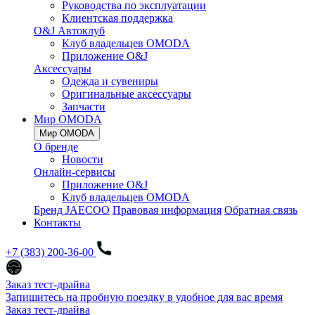
Руководства по эксплуатации
Клиентская поддержка
O&J Автоклуб
Клуб владельцев OMODA
Приложение O&J
Аксессуары
Одежда и сувениры
Оригинальные аксессуары
Запчасти
Мир OMODA
Мир OMODA
О бренде
Новости
Онлайн-сервисы
Приложение O&J
Клуб владельцев OMODA
Бренд JAECOO
Правовая информация
Обратная связь
Контакты
+7 (383) 200-36-00
Заказ тест-драйва
Запишитесь на пробную поездку в удобное для вас время
Заказ тест-драйва