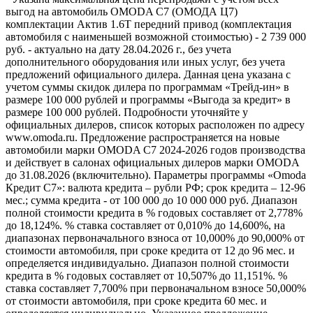
выгод на автомобиль OMODA C7 (ОМОДА Ц7)
комплектации Актив 1.6T передний привод (комплектация
автомобиля с наименьшей возможной стоимостью) - 2 739 000
руб. - актуально на дату 28.04.2026 г., без учета
дополнительного оборудования или иных услуг, без учета
предложений официального дилера. Данная цена указана с
учетом суммы скидок дилера по программам «Трейд-ин» в
размере 100 000 рублей и программы «Выгода за кредит» в
размере 100 000 рублей. Подробности уточняйте у
официальных дилеров, список которых расположен по адресу
www.omoda.ru. Предложение распространяется на новые
автомобили марки OMODA C7 2024-2026 годов производства
и действует в салонах официальных дилеров марки OMODA
до 31.08.2026 (включительно). Параметры программы «Omoda
Кредит C7»: валюта кредита – рубли РФ; срок кредита – 12-96
мес.; сумма кредита - от 100 000 до 10 000 000 руб. Диапазон
полной стоимости кредита в % годовых составляет от 2,778%
до 18,124%. % ставка составляет от 0,010% до 14,600%, на
диапазонах первоначального взноса от 10,000% до 90,000% от
стоимости автомобиля, при сроке кредита от 12 до 96 мес. и
определяется индивидуально. Диапазон полной стоимости
кредита в % годовых составляет от 10,507% до 11,151%. %
ставка составляет 7,700% при первоначальном взносе 50,000%
от стоимости автомобиля, при сроке кредита 60 мес. и