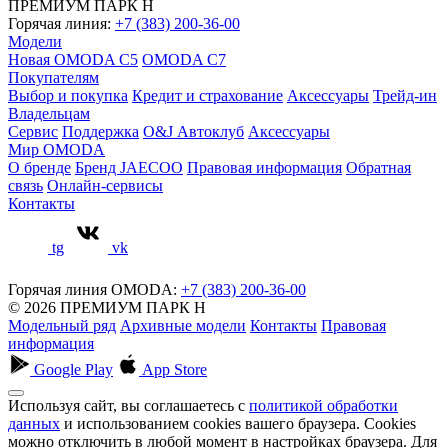
ПРЕМИУМ ПАРК Н
Горячая линия:
+7 (383) 200-36-00
Модели
Новая OMODA C5
OMODA C7
Покупателям
Выбор и покупка
Кредит и страхование
Аксессуары
Трейд-ин
Владельцам
Сервис
Поддержка
O&J Автоклуб
Аксессуары
Мир OMODA
О бренде
Бренд JAECOO
Правовая информация
Обратная
связь
Онлайн-сервисы
Контакты
tg
vk
Горячая линия OMODA:
+7 (383) 200-36-00
© 2026 ПРЕМИУМ ПАРК Н
Модельный ряд
Архивные модели
Контакты
Правовая
информация
Google Play
App Store
Используя сайт, вы соглашаетесь с
политикой обработки
данных
и использованием cookies вашего браузера. Cookies
можно отключить в любой момент в настройках браузера. Для