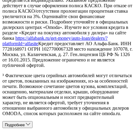
определяется индивидуально. Указанное предложение
действует в случае оформления полиса КАСКО. При отказе от
полиса КАСКО/отсутствии пролонгации процентная ставка
увеличится на 3%. Оценивайте свои финансовые
возможности и риски. Подробнее уточняйте в официальных
дилерских центрах «Omoda». Изучите все условия кредита в
разделе «Кредит на покупку автомобиля у дилера» на сайте
банка
https://alfabank.ru/get-money/auto-loan/dealers/?
platformId=alfasite
Кредит предоставляет АО Альфа-Банк. ИНН
7728168971 ОГРН 1027700067328 место нахождение 107078, г.
Москва, ул. Каланчевская, д. 27. Ген.лицензия ЦБ РФ № 1326
от 16.01.2015. Предложение ограничено и не является
публичной офертой.
³ Фактические цвета серийных автомобилей могут отличаться
от цветов, показанных на изображениях, из-за особенностей
печати. Возможное сочетание цветов кузова, комплектаций,
оснащению, материалам отделки, крыши, оборудование
может быть опциональным и носит предварительный
характер, не является офертой, требует уточнения в
отношении выбранного автомобиля у официальных дилеров
OMODA, список которых расположен на сайте omoda.ru.
Подробнее