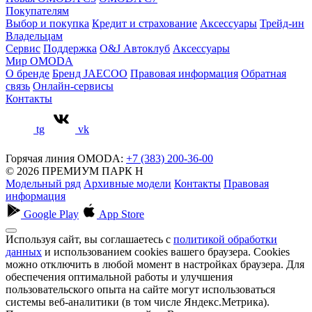
Покупателям
Выбор и покупка
Кредит и страхование
Аксессуары
Трейд-ин
Владельцам
Сервис
Поддержка
O&J Автоклуб
Аксессуары
Мир OMODA
О бренде
Бренд JAECOO
Правовая информация
Обратная
связь
Онлайн-сервисы
Контакты
tg
vk
Горячая линия OMODA:
+7 (383) 200-36-00
© 2026 ПРЕМИУМ ПАРК Н
Модельный ряд
Архивные модели
Контакты
Правовая
информация
Google Play
App Store
Используя сайт, вы соглашаетесь с
политикой обработки
данных
и использованием cookies вашего браузера. Cookies
можно отключить в любой момент в настройках браузера. Для
обеспечения оптимальной работы и улучшения
пользовательского опыта на сайте могут использоваться
системы веб-аналитики (в том числе Яндекс.Метрика).