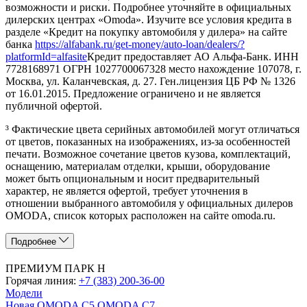
возможности и риски. Подробнее уточняйте в официальных
дилерских центрах «Omoda». Изучите все условия кредита в
разделе «Кредит на покупку автомобиля у дилера» на сайте
банка
https://alfabank.ru/get-money/auto-loan/dealers/?
platformId=alfasite
Кредит предоставляет АО Альфа-Банк. ИНН
7728168971 ОГРН 1027700067328 место нахождение 107078, г.
Москва, ул. Каланчевская, д. 27. Ген.лицензия ЦБ РФ № 1326
от 16.01.2015. Предложение ограничено и не является
публичной офертой.
³ Фактические цвета серийных автомобилей могут отличаться
от цветов, показанных на изображениях, из-за особенностей
печати. Возможное сочетание цветов кузова, комплектаций,
оснащению, материалам отделки, крыши, оборудование
может быть опциональным и носит предварительный
характер, не является офертой, требует уточнения в
отношении выбранного автомобиля у официальных дилеров
OMODA, список которых расположен на сайте omoda.ru.
Подробнее
ПРЕМИУМ ПАРК Н
Горячая линия:
+7 (383) 200-36-00
Модели
Новая OMODA C5
OMODA C7