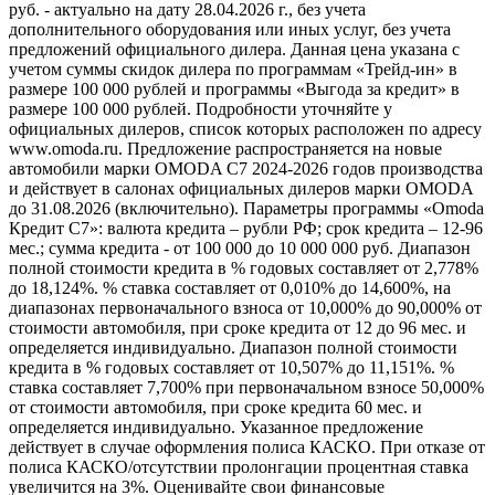
руб. - актуально на дату 28.04.2026 г., без учета
дополнительного оборудования или иных услуг, без учета
предложений официального дилера. Данная цена указана с
учетом суммы скидок дилера по программам «Трейд-ин» в
размере 100 000 рублей и программы «Выгода за кредит» в
размере 100 000 рублей. Подробности уточняйте у
официальных дилеров, список которых расположен по адресу
www.omoda.ru. Предложение распространяется на новые
автомобили марки OMODA C7 2024-2026 годов производства
и действует в салонах официальных дилеров марки OMODA
до 31.08.2026 (включительно). Параметры программы «Omoda
Кредит C7»: валюта кредита – рубли РФ; срок кредита – 12-96
мес.; сумма кредита - от 100 000 до 10 000 000 руб. Диапазон
полной стоимости кредита в % годовых составляет от 2,778%
до 18,124%. % ставка составляет от 0,010% до 14,600%, на
диапазонах первоначального взноса от 10,000% до 90,000% от
стоимости автомобиля, при сроке кредита от 12 до 96 мес. и
определяется индивидуально. Диапазон полной стоимости
кредита в % годовых составляет от 10,507% до 11,151%. %
ставка составляет 7,700% при первоначальном взносе 50,000%
от стоимости автомобиля, при сроке кредита 60 мес. и
определяется индивидуально. Указанное предложение
действует в случае оформления полиса КАСКО. При отказе от
полиса КАСКО/отсутствии пролонгации процентная ставка
увеличится на 3%. Оценивайте свои финансовые