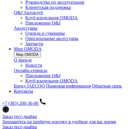
Руководства по эксплуатации
Клиентская поддержка
O&J Автоклуб
Клуб владельцев OMODA
Приложение O&J
Аксессуары
Одежда и сувениры
Оригинальные аксессуары
Запчасти
Мир OMODA
Мир OMODA
О бренде
Новости
Онлайн-сервисы
Приложение O&J
Клуб владельцев OMODA
Бренд JAECOO
Правовая информация
Обратная связь
Контакты
+7 (383) 200-36-00
Заказ тест-драйва
Запишитесь на пробную поездку в удобное для вас время
Заказ тест-драйва