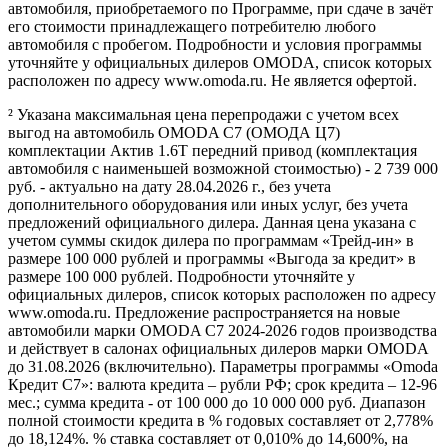
автомобиля, приобретаемого по Программе, при сдаче в зачёт
его стоимости принадлежащего потребителю любого
автомобиля с пробегом. Подробности и условия программы
уточняйте у официальных дилеров OMODA, список которых
расположен по адресу www.omoda.ru. Не является офертой.
² Указана максимальная цена перепродажи с учетом всех
выгод на автомобиль OMODA C7 (ОМОДА Ц7)
комплектации Актив 1.6T передний привод (комплектация
автомобиля с наименьшей возможной стоимостью) - 2 739 000
руб. - актуально на дату 28.04.2026 г., без учета
дополнительного оборудования или иных услуг, без учета
предложений официального дилера. Данная цена указана с
учетом суммы скидок дилера по программам «Трейд-ин» в
размере 100 000 рублей и программы «Выгода за кредит» в
размере 100 000 рублей. Подробности уточняйте у
официальных дилеров, список которых расположен по адресу
www.omoda.ru. Предложение распространяется на новые
автомобили марки OMODA C7 2024-2026 годов производства
и действует в салонах официальных дилеров марки OMODA
до 31.08.2026 (включительно). Параметры программы «Omoda
Кредит C7»: валюта кредита – рубли РФ; срок кредита – 12-96
мес.; сумма кредита - от 100 000 до 10 000 000 руб. Диапазон
полной стоимости кредита в % годовых составляет от 2,778%
до 18,124%. % ставка составляет от 0,010% до 14,600%, на