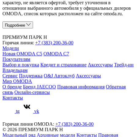
характер, не является офертой, требует уточнения в
отношении выбранного автомобиля у официальных дилеров
OMODA, список которых расположен на сайте omoda.ru.
Подробнее
ПРЕМИУМ ПАРК Н
Горячая линия:
+7 (383) 200-36-00
Модели
Новая OMODA C5
OMODA C7
Покупателям
Выбор и покупка
Кредит и страхование
Аксессуары
Трейд-ин
Владельцам
Сервис
Поддержка
O&J Автоклуб
Аксессуары
Мир OMODA
О бренде
Бренд JAECOO
Правовая информация
Обратная
связь
Онлайн-сервисы
Контакты
tg
vk
Горячая линия OMODA:
+7 (383) 200-36-00
© 2026 ПРЕМИУМ ПАРК Н
Модельный ряд
Архивные модели
Контакты
Правовая