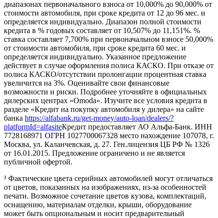
диапазонах первоначального взноса от 10,000% до 90,000% от
стоимости автомобиля, при сроке кредита от 12 до 96 мес. и
определяется индивидуально. Диапазон полной стоимости
кредита в % годовых составляет от 10,507% до 11,151%. %
ставка составляет 7,700% при первоначальном взносе 50,000%
от стоимости автомобиля, при сроке кредита 60 мес. и
определяется индивидуально. Указанное предложение
действует в случае оформления полиса КАСКО. При отказе от
полиса КАСКО/отсутствии пролонгации процентная ставка
увеличится на 3%. Оценивайте свои финансовые
возможности и риски. Подробнее уточняйте в официальных
дилерских центрах «Omoda». Изучите все условия кредита в
разделе «Кредит на покупку автомобиля у дилера» на сайте
банка
https://alfabank.ru/get-money/auto-loan/dealers/?
platformId=alfasite
Кредит предоставляет АО Альфа-Банк. ИНН
7728168971 ОГРН 1027700067328 место нахождение 107078, г.
Москва, ул. Каланчевская, д. 27. Ген.лицензия ЦБ РФ № 1326
от 16.01.2015. Предложение ограничено и не является
публичной офертой.
³ Фактические цвета серийных автомобилей могут отличаться
от цветов, показанных на изображениях, из-за особенностей
печати. Возможное сочетание цветов кузова, комплектаций,
оснащению, материалам отделки, крыши, оборудование
может быть опциональным и носит предварительный