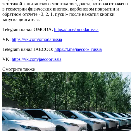
эстетикой капитанского мостика звездолета, которая отражена
в геометрии физических кнопок, карбоновом покрытии и
обратном отсчете «3, 2, 1, пуск!» после нажатия кнопки
запуска двигателя.
Telegram-канал OMODA:
https://t.me/omodarussia
VK:
https://vk.com/omodarussia
Telegram-канал JAECOO:
https://t.me/jaecoo\_russia
VK:
https://vk.com/jaecoorussia
Смотрите также