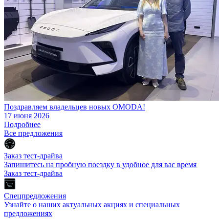
Поздравляем владельцев новых OMODA!
17 июня 2026
Подробнее
Все предложения
Заказ тест-драйва
Запишитесь на пробную поездку в удобное для вас время
Заказ тест-драйва
Спецпредложения
Узнайте о наших актуальных акциях и специальных
предложениях