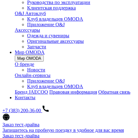
Руководства по эксплуатации
Клиентская поддержка
O&J Автоклуб
Клуб владельцев OMODA
Приложение O&J
Аксессуары
Одежда и сувениры
Оригинальные аксессуары
Запчасти
Мир OMODA
Мир OMODA
О бренде
Новости
Онлайн-сервисы
Приложение O&J
Клуб владельцев OMODA
Бренд JAECOO
Правовая информация
Обратная связь
Контакты
+7 (383) 200-36-00
Заказ тест-драйва
Запишитесь на пробную поездку в удобное для вас время
Заказ тест-драйва