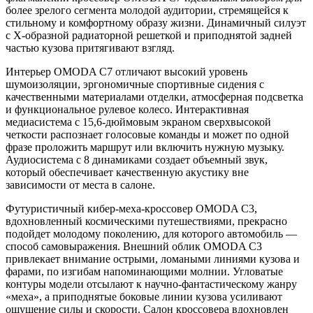
более зрелого сегмента молодой аудитории, стремящейся к
стильному и комфортному образу жизни. Динамичный силуэт
с Х-образной радиаторной решеткой и приподнятой задней
частью кузова притягивают взгляд.
Интерьер OMODA C7 отличают высокий уровень
шумоизоляции, эргономичные спортивные сидения с
качественными материалами отделки, атмосферная подсветка
и функциональное рулевое колесо. Интерактивная
медиасистема с 15,6-дюймовым экраном сверхвысокой
четкости распознает голосовые команды и может по одной
фразе проложить маршрут или включить нужную музыку.
Аудиосистема с 8 динамиками создает объемный звук,
который обеспечивает качественную акустику вне
зависимости от места в салоне.
Футуристичный кибер-меха-кроссовер OMODA C3,
вдохновленный космическими путешествиями, прекрасно
подойдет молодому поколению, для которого автомобиль —
способ самовыражения. Внешний облик OMODA C3
привлекает внимание острыми, ломаными линиями кузова и
фарами, по изгибам напоминающими молнии. Угловатые
контуры модели отсылают к научно-фантастическому жанру
«меха», а приподнятые боковые линии кузова усиливают
ощущение силы и скорости. Салон кроссовера вдохновлен