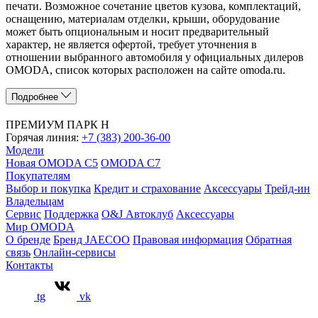
печати. Возможное сочетание цветов кузова, комплектаций,
оснащению, материалам отделки, крыши, оборудование
может быть опциональным и носит предварительный
характер, не является офертой, требует уточнения в
отношении выбранного автомобиля у официальных дилеров
OMODA, список которых расположен на сайте omoda.ru.
Подробнее
ПРЕМИУМ ПАРК Н
Горячая линия:
+7 (383) 200-36-00
Модели
Новая OMODA C5
OMODA C7
Покупателям
Выбор и покупка
Кредит и страхование
Аксессуары
Трейд-ин
Владельцам
Сервис
Поддержка
O&J Автоклуб
Аксессуары
Мир OMODA
О бренде
Бренд JAECOO
Правовая информация
Обратная
связь
Онлайн-сервисы
Контакты
tg
vk