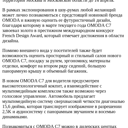
территории Москвы и Московской области до 14 апреля.
В рамках экспонирования в шоу-румах любой желающий
может лично познакомиться с предстоящей новинкой бренда
OMODA и вживую оценить ее футуристичный дизайн,
благодаря которому в марте текущего года OMODA C7
завоевал золото в престижном международном конкурсе
French Design Award, который отмечает достижения в области
дизайна.
Помимо внешнего вида у посетителей также будет
возможность оценить просторный и стильный салон нового
OMODA С7, посадку за рулем, эргономику, материалы
отделки, комфорт на втором ряду сидений, большую
панорамную крышу и объемный багажник.
В новом OMODA C7 для водителя предусмотрен
высокотехнологичный кокпит, а взаимодействие с
мультимедийным комплексом также возможно через
голосовое управление. Автомобиль предлагает
мультимедийную систему сверхвысокой четкости диагональю
15,6 дюйма, которая транслирует изображение в разрешении
2,5K и аудиосистему с панорамным звучанием и восемью
динамиками.
Познакомиться с OMODA C7 можно в дилерских центрах