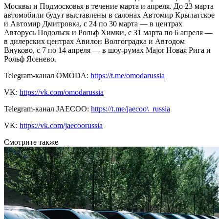
Москвы и Подмосковья в течение марта и апреля. До 23 марта
автомобили будут выставлены в салонах Автомир Крылатское
и Автомир Дмитровка, с 24 по 30 марта — в центрах
Авторусь Подольск и Рольф Химки, с 31 марта по 6 апреля —
в дилерских центрах Авилон Волгоградка и Автодом
Внуково, с 7 по 14 апреля — в шоу-румах Major Новая Рига и
Рольф Ясенево.
Telegram-канал OMODA:
https://t.me/omodarussia
VK:
https://vk.com/omodarussia
Telegram-канал JAECOO:
https://t.me/jaecoo\_russia
VK:
https://vk.com/jaecoorussia
Смотрите также