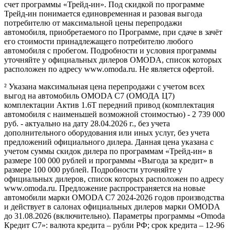
счет программы «Трейд-ин». Под скидкой по программе
Трейд-ин понимается единовременная и разовая выгода
потребителю от максимальной цены перепродажи
автомобиля, приобретаемого по Программе, при сдаче в зачёт
его стоимости принадлежащего потребителю любого
автомобиля с пробегом. Подробности и условия программы
уточняйте у официальных дилеров OMODA, список которых
расположен по адресу www.omoda.ru. Не является офертой.
² Указана максимальная цена перепродажи с учетом всех
выгод на автомобиль OMODA C7 (ОМОДА Ц7)
комплектации Актив 1.6T передний привод (комплектация
автомобиля с наименьшей возможной стоимостью) - 2 739 000
руб. - актуально на дату 28.04.2026 г., без учета
дополнительного оборудования или иных услуг, без учета
предложений официального дилера. Данная цена указана с
учетом суммы скидок дилера по программам «Трейд-ин» в
размере 100 000 рублей и программы «Выгода за кредит» в
размере 100 000 рублей. Подробности уточняйте у
официальных дилеров, список которых расположен по адресу
www.omoda.ru. Предложение распространяется на новые
автомобили марки OMODA C7 2024-2026 годов производства
и действует в салонах официальных дилеров марки OMODA
до 31.08.2026 (включительно). Параметры программы «Omoda
Кредит C7»: валюта кредита – рубли РФ; срок кредита – 12-96