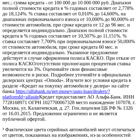
мес.; сумма кредита - от 100 000 до 10 000 000 руб. Диапазон
полной стоимости кредита в % годовых составляет от 2,778%
до 18,124%. % ставка составляет от 0,010% до 14,600%, на
диапазонах первоначального взноса от 10,000% до 90,000% от
стоимости автомобиля, при сроке кредита от 12 до 96 мес. и
определяется индивидуально. Диапазон полной стоимости
кредита в % годовых составляет от 10,507% до 11,151%. %
ставка составляет 7,700% при первоначальном взносе 50,000%
от стоимости автомобиля, при сроке кредита 60 мес. и
определяется индивидуально. Указанное предложение
действует в случае оформления полиса КАСКО. При отказе от
полиса КАСКО/отсутствии пролонгации процентная ставка
увеличится на 3%. Оценивайте свои финансовые
возможности и риски. Подробнее уточняйте в официальных
дилерских центрах «Omoda». Изучите все условия кредита в
разделе «Кредит на покупку автомобиля у дилера» на сайте
банка
https://alfabank.ru/get-money/auto-loan/dealers/?
platformId=alfasite
Кредит предоставляет АО Альфа-Банк. ИНН
7728168971 ОГРН 1027700067328 место нахождение 107078, г.
Москва, ул. Каланчевская, д. 27. Ген.лицензия ЦБ РФ № 1326
от 16.01.2015. Предложение ограничено и не является
публичной офертой.
³ Фактические цвета серийных автомобилей могут отличаться
от цветов, показанных на изображениях, из-за особенностей