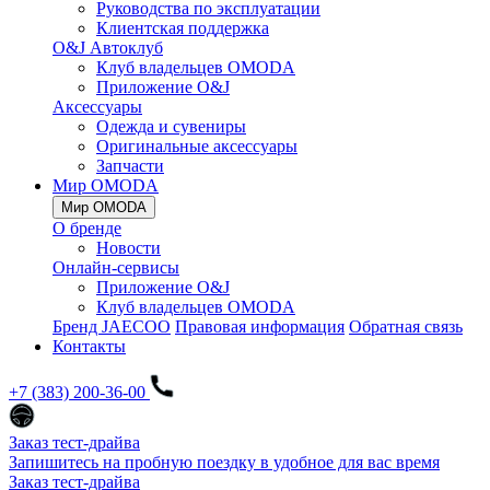
Руководства по эксплуатации
Клиентская поддержка
O&J Автоклуб
Клуб владельцев OMODA
Приложение O&J
Аксессуары
Одежда и сувениры
Оригинальные аксессуары
Запчасти
Мир OMODA
Мир OMODA
О бренде
Новости
Онлайн-сервисы
Приложение O&J
Клуб владельцев OMODA
Бренд JAECOO
Правовая информация
Обратная связь
Контакты
+7 (383) 200-36-00
Заказ тест-драйва
Запишитесь на пробную поездку в удобное для вас время
Заказ тест-драйва