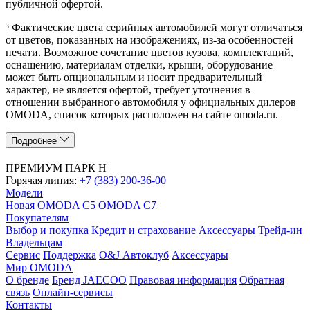
публичной офертой.
³ Фактические цвета серийных автомобилей могут отличаться
от цветов, показанных на изображениях, из-за особенностей
печати. Возможное сочетание цветов кузова, комплектаций,
оснащению, материалам отделки, крыши, оборудование
может быть опциональным и носит предварительный
характер, не является офертой, требует уточнения в
отношении выбранного автомобиля у официальных дилеров
OMODA, список которых расположен на сайте omoda.ru.
Подробнее
ПРЕМИУМ ПАРК Н
Горячая линия:
+7 (383) 200-36-00
Модели
Новая OMODA C5
OMODA C7
Покупателям
Выбор и покупка
Кредит и страхование
Аксессуары
Трейд-ин
Владельцам
Сервис
Поддержка
O&J Автоклуб
Аксессуары
Мир OMODA
О бренде
Бренд JAECOO
Правовая информация
Обратная
связь
Онлайн-сервисы
Контакты