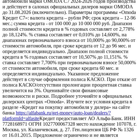
автомобили марки OMODA C7 2024-2026 годов производства
и действует в салонах официальных дилеров марки OMODA
до 31.08.2026 (включительно). Параметры программы «Omoda
Кредит C7»: валюта кредита – рубли РФ; срок кредита – 12-96
мес.; сумма кредита - от 100 000 до 10 000 000 руб. Диапазон
полной стоимости кредита в % годовых составляет от 2,778%
до 18,124%. % ставка составляет от 0,010% до 14,600%, на
диапазонах первоначального взноса от 10,000% до 90,000% от
стоимости автомобиля, при сроке кредита от 12 до 96 мес. и
определяется индивидуально. Диапазон полной стоимости
кредита в % годовых составляет от 10,507% до 11,151%. %
ставка составляет 7,700% при первоначальном взносе 50,000%
от стоимости автомобиля, при сроке кредита 60 мес. и
определяется индивидуально. Указанное предложение
действует в случае оформления полиса КАСКО. При отказе от
полиса КАСКО/отсутствии пролонгации процентная ставка
увеличится на 3%. Оценивайте свои финансовые
возможности и риски. Подробнее уточняйте в официальных
дилерских центрах «Omoda». Изучите все условия кредита в
разделе «Кредит на покупку автомобиля у дилера» на сайте
банка
https://alfabank.ru/get-money/auto-loan/dealers/?
platformId=alfasite
Кредит предоставляет АО Альфа-Банк. ИНН
7728168971 ОГРН 1027700067328 место нахождение 107078, г.
Москва, ул. Каланчевская, д. 27. Ген.лицензия ЦБ РФ № 1326
от 16.01.2015. Предложение ограничено и не является