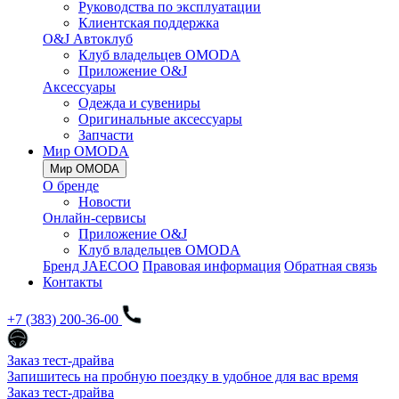
Руководства по эксплуатации
Клиентская поддержка
O&J Автоклуб
Клуб владельцев OMODA
Приложение O&J
Аксессуары
Одежда и сувениры
Оригинальные аксессуары
Запчасти
Мир OMODA
Мир OMODA
О бренде
Новости
Онлайн-сервисы
Приложение O&J
Клуб владельцев OMODA
Бренд JAECOO
Правовая информация
Обратная связь
Контакты
+7 (383) 200-36-00
Заказ тест-драйва
Запишитесь на пробную поездку в удобное для вас время
Заказ тест-драйва