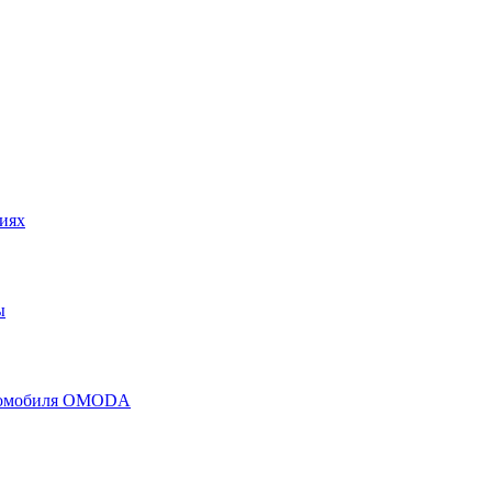
иях
ы
втомобиля OMODA