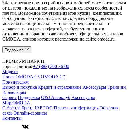
³ Фактические цвета серийных автомобилей могут отличаться
от цветов, показанных на изображениях, из-за особенностей
печати. Возможное сочетание цветов кузова, комплектаций,
оснащению, материалам отделки, крыши, оборудование
может быть опциональным и носит предварительный
характер, не является офертой, требует уточнения в
отношении выбранного автомобиля у официальных дилеров
OMODA, список которых расположен на сайте omoda.ru.
Подробнее
ПРЕМИУМ ПАРК Н
Горячая линия:
+7 (383) 200-36-00
Модели
Новая OMODA C5
OMODA C7
Покупателям
Выбор и покупка
Кредит и страхование
Аксессуары
Трейд-ин
Владельцам
Сервис
Поддержка
O&J Автоклуб
Аксессуары
Мир OMODA
О бренде
Бренд JAECOO
Правовая информация
Обратная
связь
Онлайн-сервисы
Контакты