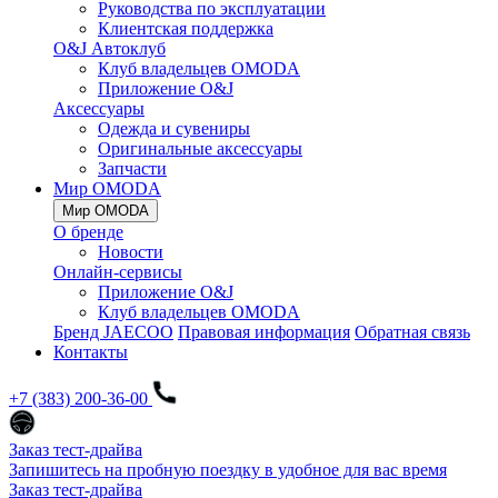
Руководства по эксплуатации
Клиентская поддержка
O&J Автоклуб
Клуб владельцев OMODA
Приложение O&J
Аксессуары
Одежда и сувениры
Оригинальные аксессуары
Запчасти
Мир OMODA
Мир OMODA
О бренде
Новости
Онлайн-сервисы
Приложение O&J
Клуб владельцев OMODA
Бренд JAECOO
Правовая информация
Обратная связь
Контакты
+7 (383) 200-36-00
Заказ тест-драйва
Запишитесь на пробную поездку в удобное для вас время
Заказ тест-драйва