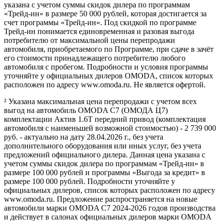
указана с учетом суммы скидок дилера по программам
«Трейд-ин» в размере 50 000 рублей, которая достигается за
счет программы «Трейд-ин». Под скидкой по программе
Трейд-ин понимается единовременная и разовая выгода
потребителю от максимальной цены перепродажи
автомобиля, приобретаемого по Программе, при сдаче в зачёт
его стоимости принадлежащего потребителю любого
автомобиля с пробегом. Подробности и условия программы
уточняйте у официальных дилеров OMODA, список которых
расположен по адресу www.omoda.ru. Не является офертой.
² Указана максимальная цена перепродажи с учетом всех
выгод на автомобиль OMODA C7 (ОМОДА Ц7)
комплектации Актив 1.6T передний привод (комплектация
автомобиля с наименьшей возможной стоимостью) - 2 739 000
руб. - актуально на дату 28.04.2026 г., без учета
дополнительного оборудования или иных услуг, без учета
предложений официального дилера. Данная цена указана с
учетом суммы скидок дилера по программам «Трейд-ин» в
размере 100 000 рублей и программы «Выгода за кредит» в
размере 100 000 рублей. Подробности уточняйте у
официальных дилеров, список которых расположен по адресу
www.omoda.ru. Предложение распространяется на новые
автомобили марки OMODA C7 2024-2026 годов производства
и действует в салонах официальных дилеров марки OMODA