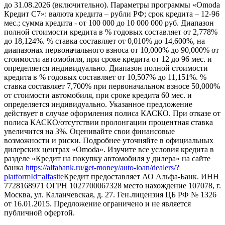
до 31.08.2026 (включительно). Параметры программы «Omoda
Кредит C7»: валюта кредита – рубли РФ; срок кредита – 12-96
мес.; сумма кредита - от 100 000 до 10 000 000 руб. Диапазон
полной стоимости кредита в % годовых составляет от 2,778%
до 18,124%. % ставка составляет от 0,010% до 14,600%, на
диапазонах первоначального взноса от 10,000% до 90,000% от
стоимости автомобиля, при сроке кредита от 12 до 96 мес. и
определяется индивидуально. Диапазон полной стоимости
кредита в % годовых составляет от 10,507% до 11,151%. %
ставка составляет 7,700% при первоначальном взносе 50,000%
от стоимости автомобиля, при сроке кредита 60 мес. и
определяется индивидуально. Указанное предложение
действует в случае оформления полиса КАСКО. При отказе от
полиса КАСКО/отсутствии пролонгации процентная ставка
увеличится на 3%. Оценивайте свои финансовые
возможности и риски. Подробнее уточняйте в официальных
дилерских центрах «Omoda». Изучите все условия кредита в
разделе «Кредит на покупку автомобиля у дилера» на сайте
банка
https://alfabank.ru/get-money/auto-loan/dealers/?
platformId=alfasite
Кредит предоставляет АО Альфа-Банк. ИНН
7728168971 ОГРН 1027700067328 место нахождение 107078, г.
Москва, ул. Каланчевская, д. 27. Ген.лицензия ЦБ РФ № 1326
от 16.01.2015. Предложение ограничено и не является
публичной офертой.