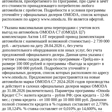
автомобиля, приобретаемого по Программе, при сдаче в зачёт
его стоимости принадлежащего потребителю любого
автомобиля с пробегом. Подробности и условия программы
уточняйте у официальных дилеров OMODA, список которых
расположен по адресу www.omoda.ru. Не является офертой.
² Указана максимальная цена перепродажи с учетом всех
выгод на автомобиль OMODA C7 (ОМОДА Ц7)
комплектации Актив 1.6T передний привод (комплектация
автомобиля с наименьшей возможной стоимостью) - 2 739 000
руб. - актуально на дату 28.04.2026 г., без учета
дополнительного оборудования или иных услуг, без учета
предложений официального дилера. Данная цена указана с
учетом суммы скидок дилера по программам «Трейд-ин» в
размере 100 000 рублей и программы «Выгода за кредит» в
размере 100 000 рублей. Подробности уточняйте у
официальных дилеров, список которых расположен по адресу
www.omoda.ru. Предложение распространяется на новые
автомобили марки OMODA C7 2024-2026 годов производства
и действует в салонах официальных дилеров марки OMODA
до 31.08.2026 (включительно). Параметры программы «Omoda
Кредит C7»: валюта кредита – рубли РФ; срок кредита – 12-96
мес.; сумма кредита - от 100 000 до 10 000 000 руб. Диапазон
полной стоимости кредита в % годовых составляет от 2,778%
до 18,124%. % ставка составляет от 0,010% до 14,600%, на