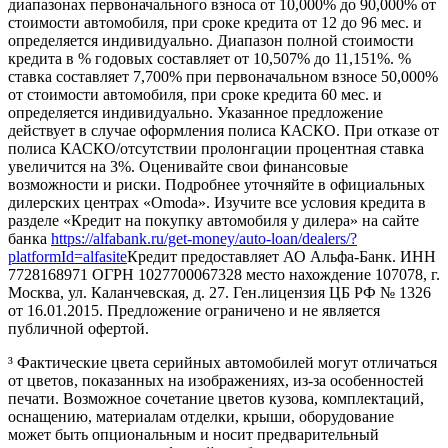
диапазонах первоначального взноса от 10,000% до 90,000% от
стоимости автомобиля, при сроке кредита от 12 до 96 мес. и
определяется индивидуально. Диапазон полной стоимости
кредита в % годовых составляет от 10,507% до 11,151%. %
ставка составляет 7,700% при первоначальном взносе 50,000%
от стоимости автомобиля, при сроке кредита 60 мес. и
определяется индивидуально. Указанное предложение
действует в случае оформления полиса КАСКО. При отказе от
полиса КАСКО/отсутствии пролонгации процентная ставка
увеличится на 3%. Оценивайте свои финансовые
возможности и риски. Подробнее уточняйте в официальных
дилерских центрах «Omoda». Изучите все условия кредита в
разделе «Кредит на покупку автомобиля у дилера» на сайте
банка
https://alfabank.ru/get-money/auto-loan/dealers/?
platformId=alfasite
Кредит предоставляет АО Альфа-Банк. ИНН
7728168971 ОГРН 1027700067328 место нахождение 107078, г.
Москва, ул. Каланчевская, д. 27. Ген.лицензия ЦБ РФ № 1326
от 16.01.2015. Предложение ограничено и не является
публичной офертой.
³ Фактические цвета серийных автомобилей могут отличаться
от цветов, показанных на изображениях, из-за особенностей
печати. Возможное сочетание цветов кузова, комплектаций,
оснащению, материалам отделки, крыши, оборудование
может быть опциональным и носит предварительный