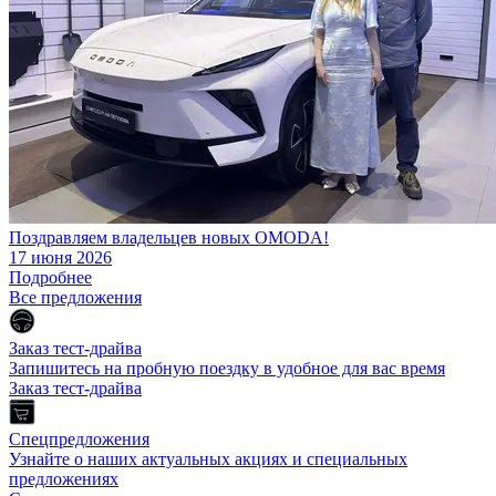
Поздравляем владельцев новых OMODA!
17 июня 2026
Подробнее
Все предложения
Заказ тест-драйва
Запишитесь на пробную поездку в удобное для вас время
Заказ тест-драйва
Спецпредложения
Узнайте о наших актуальных акциях и специальных
предложениях