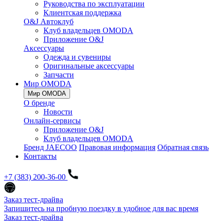
Руководства по эксплуатации
Клиентская поддержка
O&J Автоклуб
Клуб владельцев OMODA
Приложение O&J
Аксессуары
Одежда и сувениры
Оригинальные аксессуары
Запчасти
Мир OMODA
Мир OMODA
О бренде
Новости
Онлайн-сервисы
Приложение O&J
Клуб владельцев OMODA
Бренд JAECOO
Правовая информация
Обратная связь
Контакты
+7 (383) 200-36-00
Заказ тест-драйва
Запишитесь на пробную поездку в удобное для вас время
Заказ тест-драйва