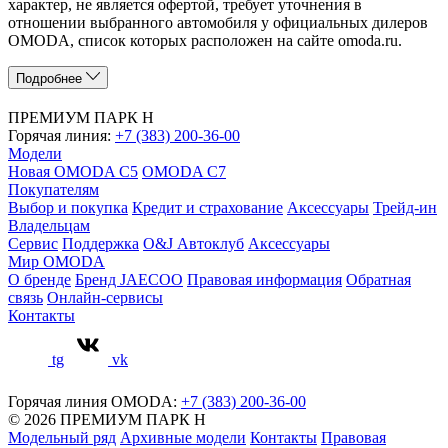
характер, не является офертой, требует уточнения в
отношении выбранного автомобиля у официальных дилеров
OMODA, список которых расположен на сайте omoda.ru.
Подробнее
ПРЕМИУМ ПАРК Н
Горячая линия:
+7 (383) 200-36-00
Модели
Новая OMODA C5
OMODA C7
Покупателям
Выбор и покупка
Кредит и страхование
Аксессуары
Трейд-ин
Владельцам
Сервис
Поддержка
O&J Автоклуб
Аксессуары
Мир OMODA
О бренде
Бренд JAECOO
Правовая информация
Обратная
связь
Онлайн-сервисы
Контакты
tg
vk
Горячая линия OMODA:
+7 (383) 200-36-00
© 2026 ПРЕМИУМ ПАРК Н
Модельный ряд
Архивные модели
Контакты
Правовая