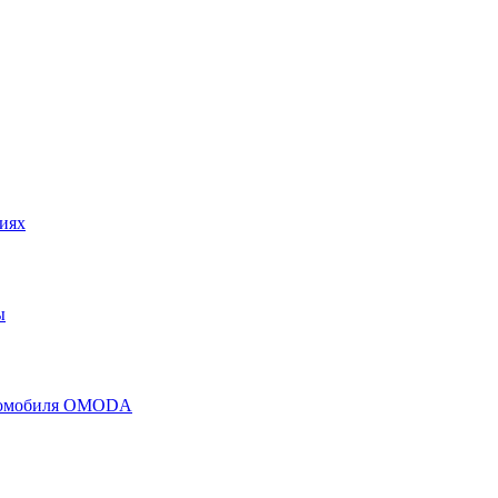
иях
ы
втомобиля OMODA