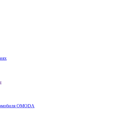
иях
ы
втомобиля OMODA