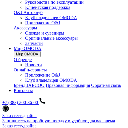
Руководства по эксплуатации
Клиентская поддержка
O&J Автоклуб
Клуб владельцев OMODA
Приложение O&J
Аксессуары
Одежда и сувениры
Оригинальные аксессуары
Запчасти
Мир OMODA
Мир OMODA
О бренде
Новости
Онлайн-сервисы
Приложение O&J
Клуб владельцев OMODA
Бренд JAECOO
Правовая информация
Обратная связь
Контакты
+7 (383) 200-36-00
Заказ тест-драйва
Запишитесь на пробную поездку в удобное для вас время
Заказ тест-драйва